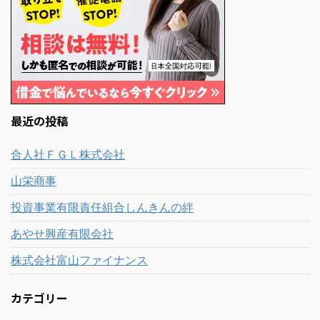
最近の投稿
合人社ＦＧＬ株式会社
山栄商事
投資事業有限責任組合しんきんの絆
あやせ興産有限会社
株式会社富山ファイナンス
カテゴリー