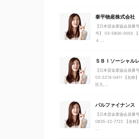
泰平物産株式会社
【日本貸金業協会員番号】 
号】 03-5806-00
４ ...
ＳＢＩソーシャル
【日本貸金業協会員番号】 
03-5214-0411 
区九 ...
パルファイナンス
【日本貸金業協会員番号】 
0835-22-7722 
...