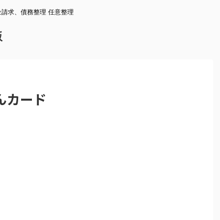
請求、債務整理 任意整理
版
んカード