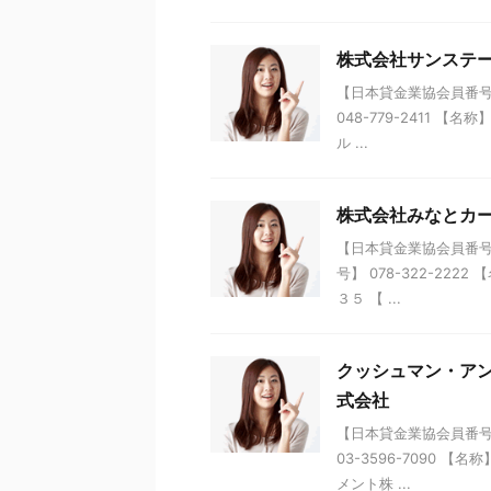
株式会社サンステ
【日本貸金業協会員番号】 
048-779-2411 
ル ...
株式会社みなとカ
【日本貸金業協会員番号】 
号】 078-322-22
３５ 【 ...
クッシュマン・ア
式会社
【日本貸金業協会員番号】 
03-3596-7090
メント株 ...