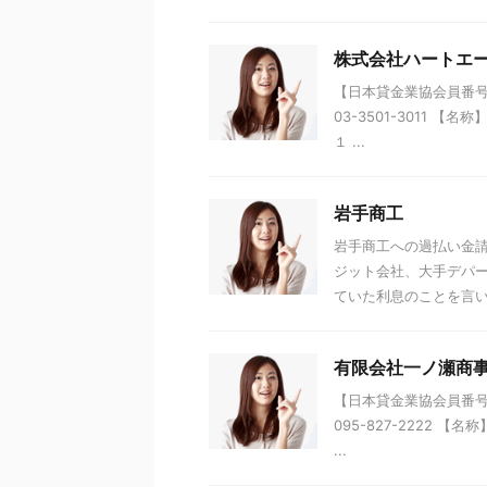
株式会社ハートエ
【日本貸金業協会員番号】 
03-3501-3011 
１ ...
岩手商工
岩手商工への過払い金請
ジット会社、大手デパ
ていた利息のことを言いま
有限会社一ノ瀬商
【日本貸金業協会員番号】 
095-827-2222 
...