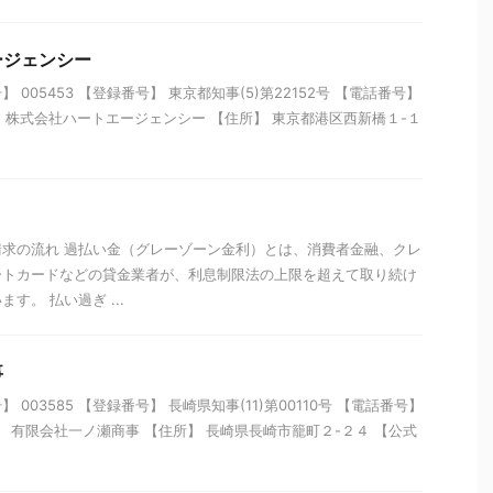
ージェンシー
005453 【登録番号】 東京都知事(5)第22152号 【電話番号】
【名称】 株式会社ハートエージェンシー 【住所】 東京都港区西新橋１-１
求の流れ 過払い金（グレーゾーン金利）とは、消費者金融、クレ
ートカードなどの貸金業者が、利息制限法の上限を超えて取り続け
す。 払い過ぎ ...
事
003585 【登録番号】 長崎県知事(11)第00110号 【電話番号】
【名称】 有限会社一ノ瀬商事 【住所】 長崎県長崎市籠町２-２４ 【公式