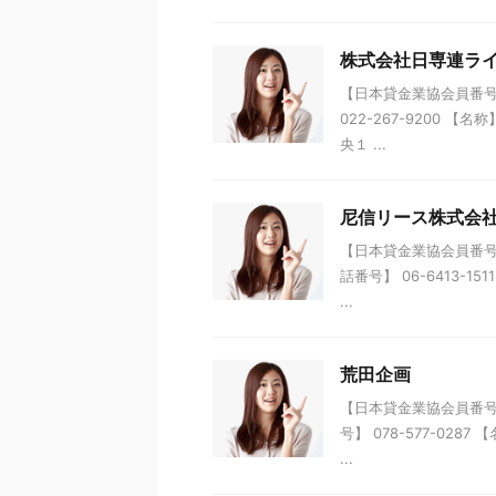
株式会社日専連ラ
【日本貸金業協会員番号】 
022-267-9200
央１ ...
尼信リース株式会
【日本貸金業協会員番号】 
話番号】 06-6413-
...
荒田企画
【日本貸金業協会員番号】 
号】 078-577-02
...