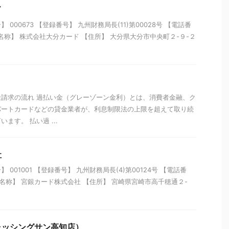
ド
000673 【登録番号】 九州財務局長(11)第00028号 【電話番
47 【名称】 株式会社大分カード 【住所】 大分県大分市中央町２-９-２
請求の流れ 過払い金（グレーゾーン金利）とは、消費者金融、ク
パートカードなどの貸金業者が、利息制限法の上限を超えて取り続
ます。 払い過 ...
社
001001 【登録番号】 九州財務局長(4)第00124号 【電話番
00 【名称】 宮銀カード株式会社 【住所】 宮崎県宮崎市高千穂通２-
ャッシングサン高知店）