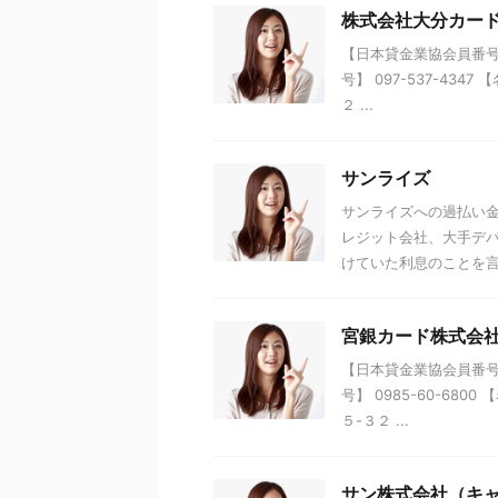
株式会社大分カー
【日本貸金業協会員番号】 
号】 097-537-43
２ ...
サンライズ
サンライズへの過払い金
レジット会社、大手デ
けていた利息のことを言い
宮銀カード株式会
【日本貸金業協会員番号】 
号】 0985-60-68
５-３２ ...
サン株式会社（キ