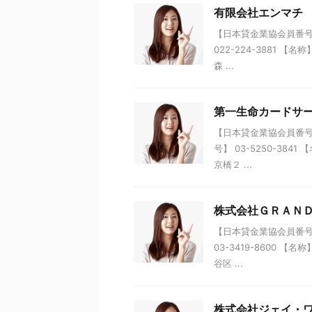
有限会社エンマチ
【日本貸金業協会員番号】 
022-224-3881 
森 ...
第一生命カードサ
【日本貸金業協会員番号】 
号】 03-5250-38
京橋２ ...
株式会社ＧＲＡＮ
【日本貸金業協会員番号】 
03-3419-8600
谷区 ...
株式会社ジェイ・