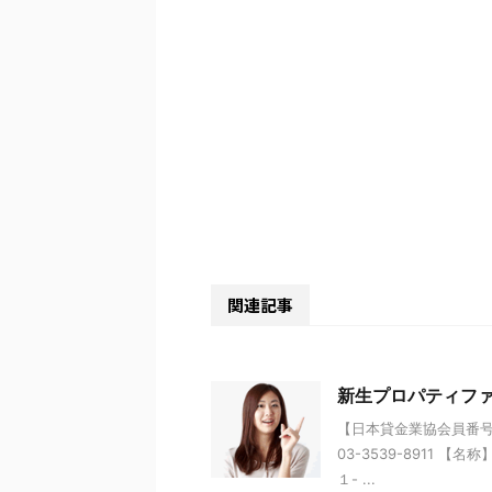
関連記事
新生プロパティフ
【日本貸金業協会員番号】 
03-3539-8911 
１- ...